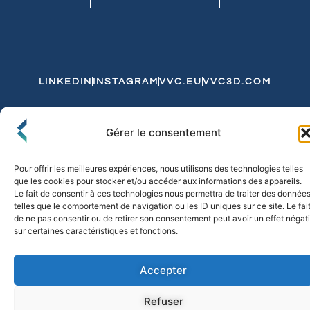
LINKEDIN
INSTAGRAM
VVC.EU
VVC3D.COM
Conditions Générales de Vente
Gérer le consentement
Politique de Confidentialité et de Cookies
Expédition et Livraison
Echanges et Retours
Pour offrir les meilleures expériences, nous utilisons des technologies telles
que les cookies pour stocker et/ou accéder aux informations des appareils.
Le fait de consentir à ces technologies nous permettra de traiter des donnée
telles que le comportement de navigation ou les ID uniques sur ce site. Le fai
© 2026 FLO & CO. All Rights Reserved
de ne pas consentir ou de retirer son consentement peut avoir un effet négati
sur certaines caractéristiques et fonctions.
Accepter
Refuser