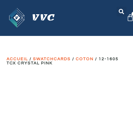
ACCUEIL
/
SWATCHCARDS
/
COTON
/ 12-1605
TCX CRYSTAL PINK