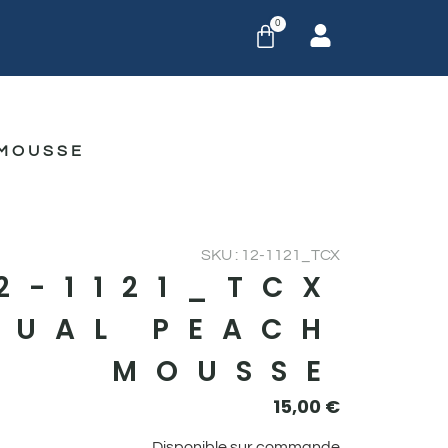
0
 MOUSSE
SKU : 12-1121_TCX
2-1121_TCX
DUAL PEACH
MOUSSE
15,00
€
Disponible sur commande