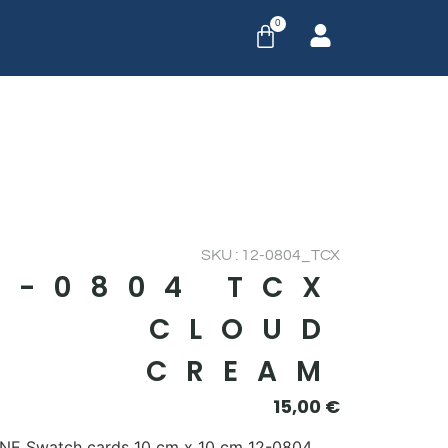
0
SKU : 12-0804_TCX
2-0804 TCX
CLOUD
CREAM
15,00
€
E Swatch cards 10 cm x 10 cm 12-0804