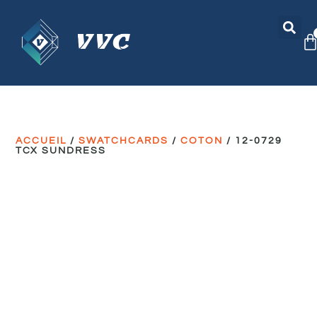
ACCUEIL
/
SWATCHCARDS
/
COTON
/ 12-0729
TCX SUNDRESS