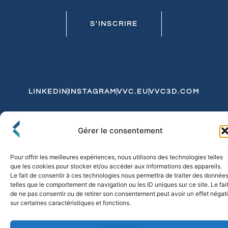
S'INSCRIRE
LINKEDIN
INSTAGRAM
VVC.EU
VVC3D.COM
Conditions Générales de Vente
Gérer le consentement
Politique de Confidentialité et de Cookies
Expédition et Livraison
Echanges et Retours
Pour offrir les meilleures expériences, nous utilisons des technologies telles
que les cookies pour stocker et/ou accéder aux informations des appareils.
Le fait de consentir à ces technologies nous permettra de traiter des donnée
telles que le comportement de navigation ou les ID uniques sur ce site. Le fai
© 2026 FLO & CO. All Rights Reserved
de ne pas consentir ou de retirer son consentement peut avoir un effet négati
sur certaines caractéristiques et fonctions.