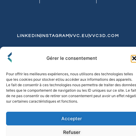
LINKEDIN
INSTAGRAM
VVC.EU
VVC3D.COM
Conditions Générales de Vente
Gérer le consentement
Politique de Confidentialité et de Cookies
Expédition et Livraison
Echanges et Retours
Pour offrir les meilleures expériences, nous utilisons des technologies telles
que les cookies pour stocker et/ou accéder aux informations des appareils.
Le fait de consentir à ces technologies nous permettra de traiter des donnée
telles que le comportement de navigation ou les ID uniques sur ce site. Le fai
© 2026 FLO & CO. All Rights Reserved
de ne pas consentir ou de retirer son consentement peut avoir un effet négati
sur certaines caractéristiques et fonctions.
Accepter
Refuser