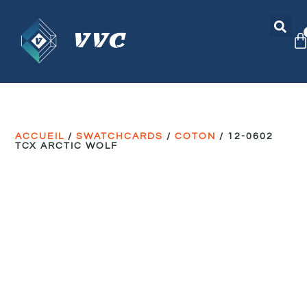
ACCUEIL
/
SWATCHCARDS
/
COTON
/ 12-0602
TCX ARCTIC WOLF