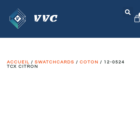
ACCUEIL
/
SWATCHCARDS
/
COTON
/ 12-0524
TCX CITRON