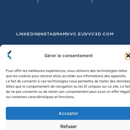
LINKEDIN
INSTAGRAM
VVC.EU
VVC3D.COM
Conditions Générales de Vente
Gérer le consentement
Politique de Confidentialité et de Cookies
Expédition et Livraison
Echanges et Retours
Pour offrir les meilleures expériences, nous utilisons des technologies telles
que les cookies pour stocker et/ou accéder aux informations des appareils.
Le fait de consentir à ces technologies nous permettra de traiter des donnée
telles que le comportement de navigation ou les ID uniques sur ce site. Le fai
© 2026 FLO & CO. All Rights Reserved
de ne pas consentir ou de retirer son consentement peut avoir un effet négati
sur certaines caractéristiques et fonctions.
Accepter
Refuser