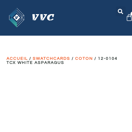
ACCUEIL
/
SWATCHCARDS
/
COTON
/ 12-0104
TCX WHITE ASPARAGUS