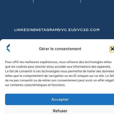
LINKEDIN
INSTAGRAM
VVC.EU
VVC3D.COM
Conditions Générales de Vente
Gérer le consentement
Politique de Confidentialité et de Cookies
Expédition et Livraison
Echanges et Retours
Pour offrir les meilleures expériences, nous utilisons des technologies telles
que les cookies pour stocker et/ou accéder aux informations des appareils.
Le fait de consentir à ces technologies nous permettra de traiter des donnée
telles que le comportement de navigation ou les ID uniques sur ce site. Le fai
© 2026 FLO & CO. All Rights Reserved
de ne pas consentir ou de retirer son consentement peut avoir un effet négati
sur certaines caractéristiques et fonctions.
Accepter
Refuser