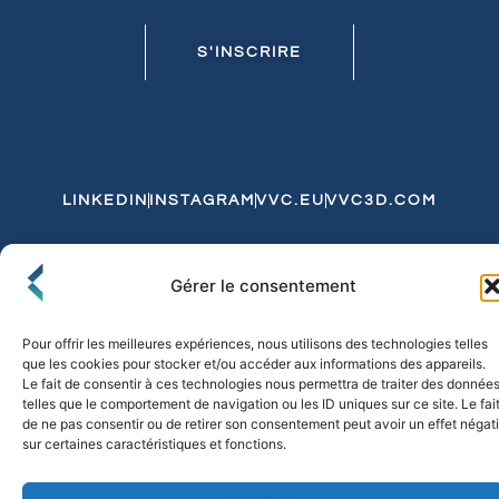
S'INSCRIRE
LINKEDIN
INSTAGRAM
VVC.EU
VVC3D.COM
Conditions Générales de Vente
Gérer le consentement
Politique de Confidentialité et de Cookies
Expédition et Livraison
Echanges et Retours
Pour offrir les meilleures expériences, nous utilisons des technologies telles
que les cookies pour stocker et/ou accéder aux informations des appareils.
Le fait de consentir à ces technologies nous permettra de traiter des donnée
telles que le comportement de navigation ou les ID uniques sur ce site. Le fai
© 2026 FLO & CO. All Rights Reserved
de ne pas consentir ou de retirer son consentement peut avoir un effet négati
sur certaines caractéristiques et fonctions.