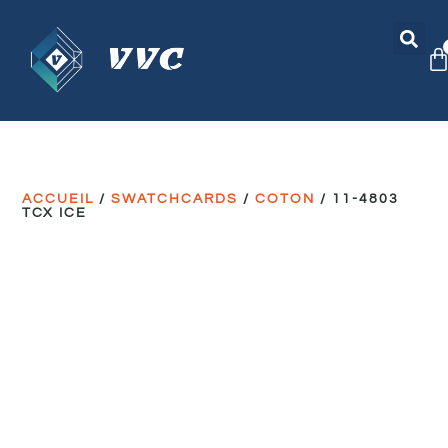
ACCUEIL
/
SWATCHCARDS
/
COTON
/ 11-4803
TCX ICE