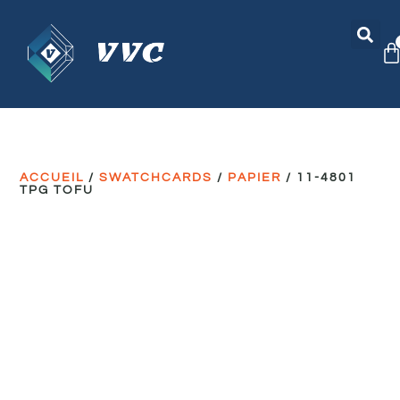
ACCUEIL
/
SWATCHCARDS
/
PAPIER
/ 11-4801
TPG TOFU