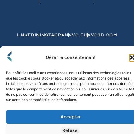
LINKEDIN
INSTAGRAM
VVC.EU
VVC3D.COM
Conditions Générales de Vente
Gérer le consentement
Politique de Confidentialité et de Cookies
Expédition et Livraison
Echanges et Retours
Pour offrir les meilleures expériences, nous utilisons des technologies telles
que les cookies pour stocker et/ou accéder aux informations des appareils.
Le fait de consentir à ces technologies nous permettra de traiter des donnée
telles que le comportement de navigation ou les ID uniques sur ce site. Le fai
© 2026 FLO & CO. All Rights Reserved
de ne pas consentir ou de retirer son consentement peut avoir un effet négati
sur certaines caractéristiques et fonctions.
Accepter
Refuser