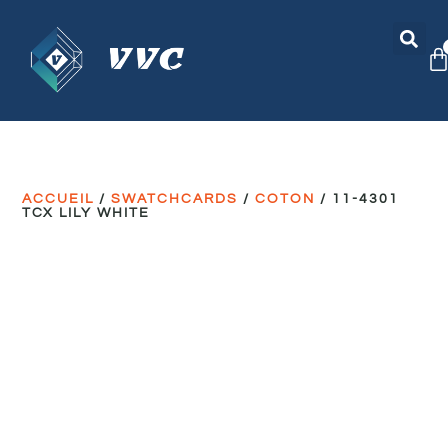
ACCUEIL
/
SWATCHCARDS
/
COTON
/ 11-4301
TCX LILY WHITE