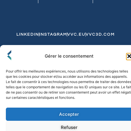
LINKEDIN
INSTAGRAM
VVC.EU
VVC3D.COM
Conditions Générales de Vente
Gérer le consentement
Politique de Confidentialité et de Cookies
Expédition et Livraison
Echanges et Retours
Pour offrir les meilleures expériences, nous utilisons des technologies telles
que les cookies pour stocker et/ou accéder aux informations des appareils.
Le fait de consentir à ces technologies nous permettra de traiter des donnée
telles que le comportement de navigation ou les ID uniques sur ce site. Le fai
© 2026 FLO & CO. All Rights Reserved
de ne pas consentir ou de retirer son consentement peut avoir un effet négati
sur certaines caractéristiques et fonctions.
Accepter
Refuser