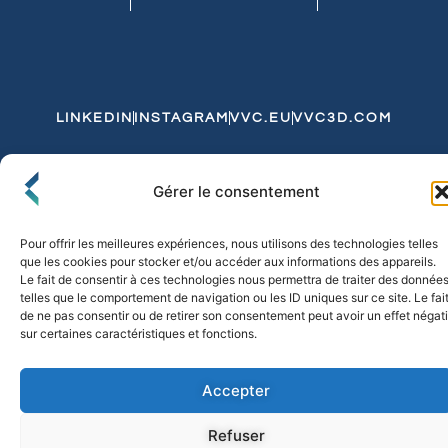
LINKEDIN
INSTAGRAM
VVC.EU
VVC3D.COM
Conditions Générales de Vente
Gérer le consentement
Politique de Confidentialité et de Cookies
Expédition et Livraison
Echanges et Retours
Pour offrir les meilleures expériences, nous utilisons des technologies telles
que les cookies pour stocker et/ou accéder aux informations des appareils.
Le fait de consentir à ces technologies nous permettra de traiter des donnée
telles que le comportement de navigation ou les ID uniques sur ce site. Le fai
© 2026 FLO & CO. All Rights Reserved
de ne pas consentir ou de retirer son consentement peut avoir un effet négati
sur certaines caractéristiques et fonctions.
Accepter
Refuser