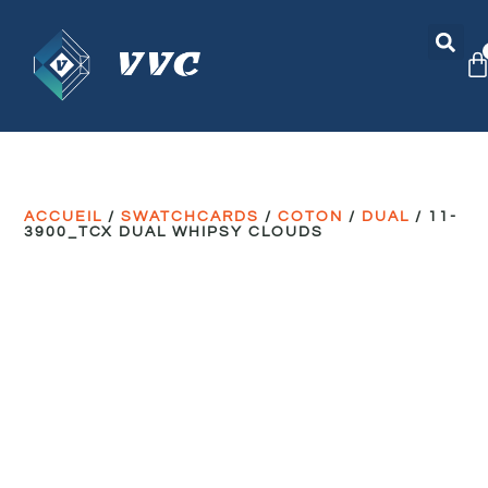
ACCUEIL
/
SWATCHCARDS
/
COTON
/
DUAL
/ 11-
3900_TCX DUAL WHIPSY CLOUDS