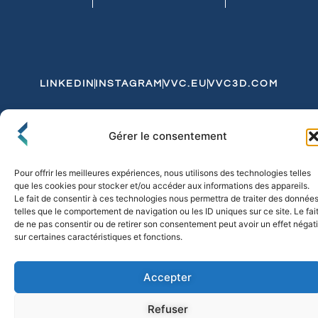
LINKEDIN
INSTAGRAM
VVC.EU
VVC3D.COM
Conditions Générales de Vente
Gérer le consentement
Politique de Confidentialité et de Cookies
Expédition et Livraison
Echanges et Retours
Pour offrir les meilleures expériences, nous utilisons des technologies telles
que les cookies pour stocker et/ou accéder aux informations des appareils.
Le fait de consentir à ces technologies nous permettra de traiter des donnée
telles que le comportement de navigation ou les ID uniques sur ce site. Le fai
© 2026 FLO & CO. All Rights Reserved
de ne pas consentir ou de retirer son consentement peut avoir un effet négati
sur certaines caractéristiques et fonctions.
Accepter
Refuser