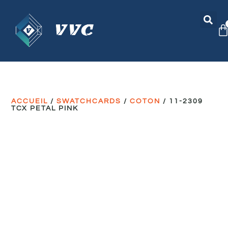
ACCUEIL
/
SWATCHCARDS
/
COTON
/ 11-2309
TCX PETAL PINK