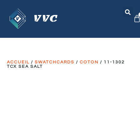
ACCUEIL
/
SWATCHCARDS
/
COTON
/ 11-1302
TCX SEA SALT