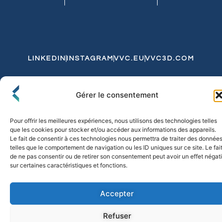
LINKEDIN
INSTAGRAM
VVC.EU
VVC3D.COM
Conditions Générales de Vente
Gérer le consentement
Politique de Confidentialité et de Cookies
Expédition et Livraison
Echanges et Retours
Pour offrir les meilleures expériences, nous utilisons des technologies telles
que les cookies pour stocker et/ou accéder aux informations des appareils.
Le fait de consentir à ces technologies nous permettra de traiter des donnée
telles que le comportement de navigation ou les ID uniques sur ce site. Le fai
© 2026 FLO & CO. All Rights Reserved
de ne pas consentir ou de retirer son consentement peut avoir un effet négati
sur certaines caractéristiques et fonctions.
Accepter
Refuser