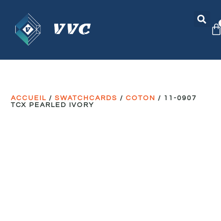
ACCUEIL
/
SWATCHCARDS
/
COTON
/ 11-0907
TCX PEARLED IVORY