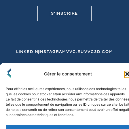
S'INSCRIRE
LINKEDIN
INSTAGRAM
VVC.EU
VVC3D.COM
Conditions Générales de Vente
Gérer le consentement
Politique de Confidentialité et de Cookies
Expédition et Livraison
Echanges et Retours
Pour offrir les meilleures expériences, nous utilisons des technologies telles
que les cookies pour stocker et/ou accéder aux informations des appareils.
Le fait de consentir à ces technologies nous permettra de traiter des donnée
telles que le comportement de navigation ou les ID uniques sur ce site. Le fai
© 2026 FLO & CO. All Rights Reserved
de ne pas consentir ou de retirer son consentement peut avoir un effet négati
sur certaines caractéristiques et fonctions.