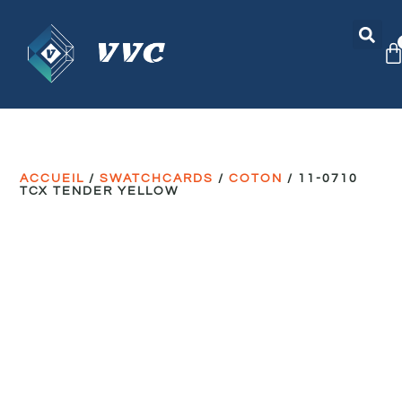
ACCUEIL
/
SWATCHCARDS
/
COTON
/ 11-0710
TCX TENDER YELLOW