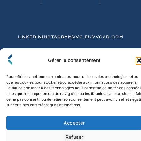
LINKEDIN
INSTAGRAM
VVC.EU
VVC3D.COM
Conditions Générales de Vente
Gérer le consentement
Politique de Confidentialité et de Cookies
Expédition et Livraison
Echanges et Retours
Pour offrir les meilleures expériences, nous utilisons des technologies telles
que les cookies pour stocker et/ou accéder aux informations des appareils.
Le fait de consentir à ces technologies nous permettra de traiter des donnée
telles que le comportement de navigation ou les ID uniques sur ce site. Le fai
© 2026 FLO & CO. All Rights Reserved
de ne pas consentir ou de retirer son consentement peut avoir un effet négati
sur certaines caractéristiques et fonctions.
Accepter
Refuser