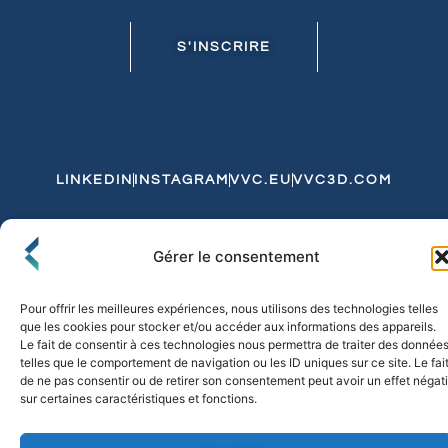
S'INSCRIRE
LINKEDIN
INSTAGRAM
VVC.EU
VVC3D.COM
Conditions Générales de Vente
Gérer le consentement
Politique de Confidentialité et de Cookies
Expédition et Livraison
Echanges et Retours
Pour offrir les meilleures expériences, nous utilisons des technologies telles
que les cookies pour stocker et/ou accéder aux informations des appareils.
Le fait de consentir à ces technologies nous permettra de traiter des donnée
telles que le comportement de navigation ou les ID uniques sur ce site. Le fai
© 2026 FLO & CO. All Rights Reserved
de ne pas consentir ou de retirer son consentement peut avoir un effet négati
sur certaines caractéristiques et fonctions.