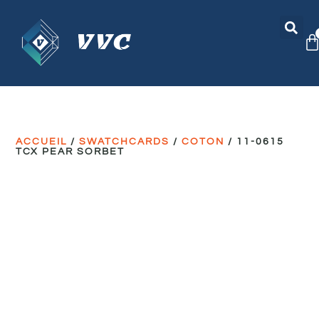
ACCUEIL
/
SWATCHCARDS
/
COTON
/ 11-0615
TCX PEAR SORBET