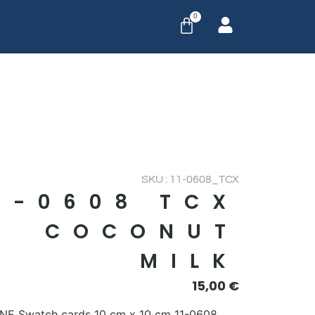
0
SKU : 11-0608_TCX
1-0608 TCX
COCONUT
MILK
15,00
€
E Swatch cards 10 cm x 10 cm 11-0608