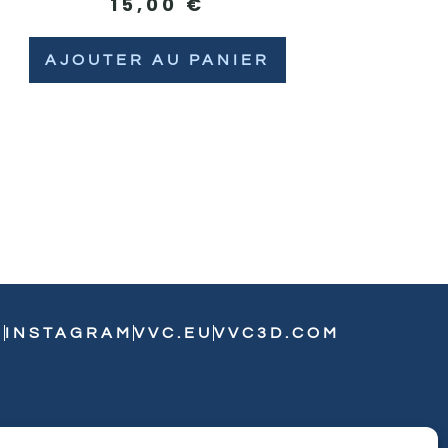
15,00
€
AJOUTER AU PANIER
N
INSTAGRAM
VVC.EU
VVC3D.COM