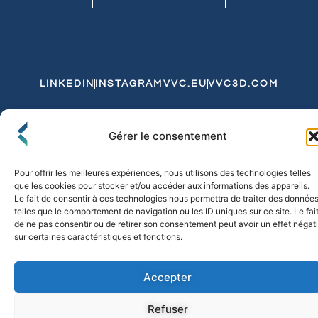
LINKEDIN
INSTAGRAM
VVC.EU
VVC3D.COM
Conditions Générales de Vente
Gérer le consentement
Politique de Confidentialité et de Cookies
Expédition et Livraison
Echanges et Retours
Pour offrir les meilleures expériences, nous utilisons des technologies telles
que les cookies pour stocker et/ou accéder aux informations des appareils.
Le fait de consentir à ces technologies nous permettra de traiter des donnée
telles que le comportement de navigation ou les ID uniques sur ce site. Le fai
© 2026 FLO & CO. All Rights Reserved
de ne pas consentir ou de retirer son consentement peut avoir un effet négati
sur certaines caractéristiques et fonctions.
Accepter
Refuser