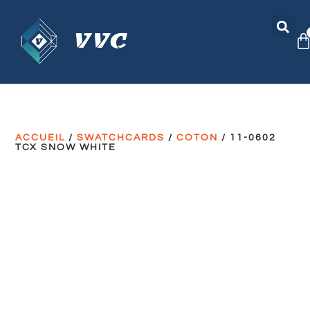
ACCUEIL
/
SWATCHCARDS
/
COTON
/ 11-0602
TCX SNOW WHITE