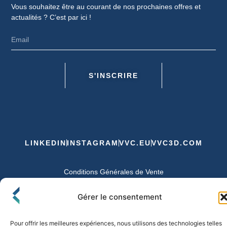
Vous souhaitez être au courant de nos prochaines offres et
actualités ? C’est par ici !
S'INSCRIRE
LINKEDIN
INSTAGRAM
VVC.EU
VVC3D.COM
Conditions Générales de Vente
Politique de Confidentialité et de Cookies
Expédition et Livraison
Echanges et Retours
Gérer le consentement
Pour offrir les meilleures expériences, nous utilisons des technologies telles