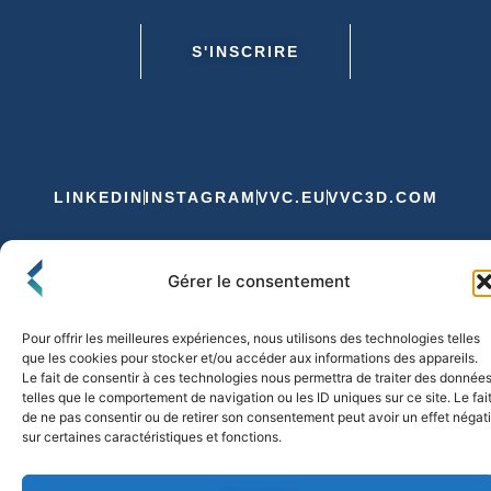
S'INSCRIRE
LINKEDIN
INSTAGRAM
VVC.EU
VVC3D.COM
Conditions Générales de Vente
Gérer le consentement
Politique de Confidentialité et de Cookies
Expédition et Livraison
Echanges et Retours
Pour offrir les meilleures expériences, nous utilisons des technologies telles
que les cookies pour stocker et/ou accéder aux informations des appareils.
Le fait de consentir à ces technologies nous permettra de traiter des donnée
telles que le comportement de navigation ou les ID uniques sur ce site. Le fai
© 2026 FLO & CO. All Rights Reserved
de ne pas consentir ou de retirer son consentement peut avoir un effet négati
sur certaines caractéristiques et fonctions.