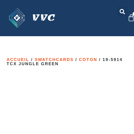
ACCUEIL
/
SWATCHCARDS
/
COTON
/ 19-5914
TCX JUNGLE GREEN