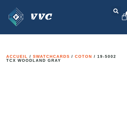
ACCUEIL
/
SWATCHCARDS
/
COTON
/ 19-5002
TCX WOODLAND GRAY