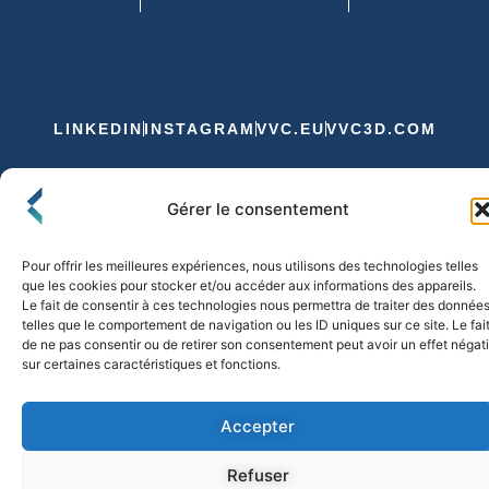
LINKEDIN
INSTAGRAM
VVC.EU
VVC3D.COM
Conditions Générales de Vente
Gérer le consentement
Politique de Confidentialité et de Cookies
Expédition et Livraison
Echanges et Retours
Pour offrir les meilleures expériences, nous utilisons des technologies telles
que les cookies pour stocker et/ou accéder aux informations des appareils.
Le fait de consentir à ces technologies nous permettra de traiter des donnée
telles que le comportement de navigation ou les ID uniques sur ce site. Le fai
© 2026 FLO & CO. All Rights Reserved
de ne pas consentir ou de retirer son consentement peut avoir un effet négati
sur certaines caractéristiques et fonctions.
Accepter
Refuser