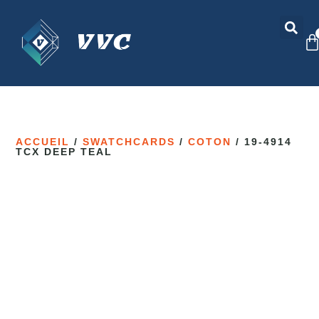
ACCUEIL
/
SWATCHCARDS
/
COTON
/ 19-4914
TCX DEEP TEAL