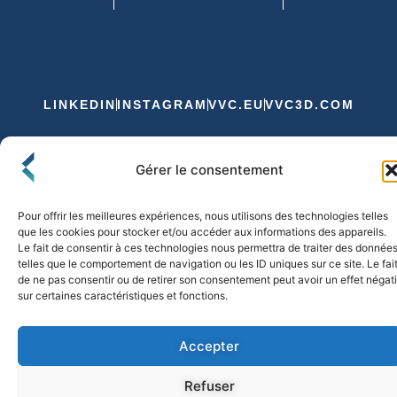
LINKEDIN
INSTAGRAM
VVC.EU
VVC3D.COM
Conditions Générales de Vente
Gérer le consentement
Politique de Confidentialité et de Cookies
Expédition et Livraison
Echanges et Retours
Pour offrir les meilleures expériences, nous utilisons des technologies telles
que les cookies pour stocker et/ou accéder aux informations des appareils.
Le fait de consentir à ces technologies nous permettra de traiter des donnée
telles que le comportement de navigation ou les ID uniques sur ce site. Le fai
© 2026 FLO & CO. All Rights Reserved
de ne pas consentir ou de retirer son consentement peut avoir un effet négati
sur certaines caractéristiques et fonctions.
Accepter
Refuser