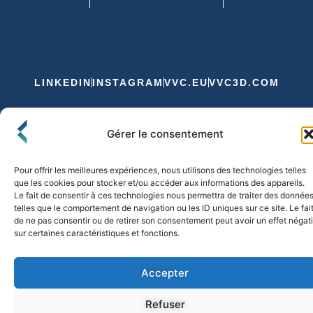
LINKEDIN
INSTAGRAM
VVC.EU
VVC3D.COM
Conditions Générales de Vente
Gérer le consentement
Politique de Confidentialité et de Cookies
Expédition et Livraison
Echanges et Retours
Pour offrir les meilleures expériences, nous utilisons des technologies telles
que les cookies pour stocker et/ou accéder aux informations des appareils.
Le fait de consentir à ces technologies nous permettra de traiter des donnée
telles que le comportement de navigation ou les ID uniques sur ce site. Le fai
© 2026 FLO & CO. All Rights Reserved
de ne pas consentir ou de retirer son consentement peut avoir un effet négati
sur certaines caractéristiques et fonctions.
Accepter
Refuser