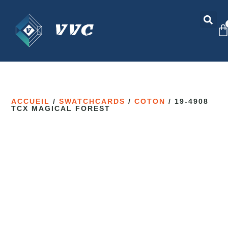
ACCUEIL
/
SWATCHCARDS
/
COTON
/ 19-4908
TCX MAGICAL FOREST