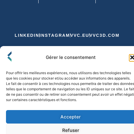
LINKEDIN
INSTAGRAM
VVC.EU
VVC3D.COM
Conditions Générales de Vente
Gérer le consentement
Politique de Confidentialité et de Cookies
Expédition et Livraison
Echanges et Retours
Pour offrir les meilleures expériences, nous utilisons des technologies telles
que les cookies pour stocker et/ou accéder aux informations des appareils.
Le fait de consentir à ces technologies nous permettra de traiter des donnée
telles que le comportement de navigation ou les ID uniques sur ce site. Le fai
© 2026 FLO & CO. All Rights Reserved
de ne pas consentir ou de retirer son consentement peut avoir un effet négati
sur certaines caractéristiques et fonctions.
Accepter
Refuser