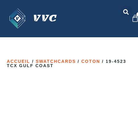
ACCUEIL
/
SWATCHCARDS
/
COTON
/ 19-4523
TCX GULF COAST