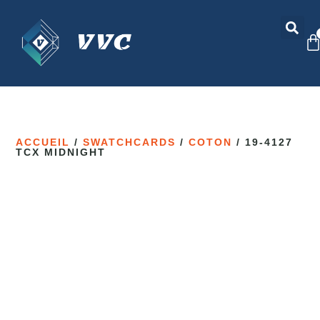
ACCUEIL
/
SWATCHCARDS
/
COTON
/ 19-4127
TCX MIDNIGHT