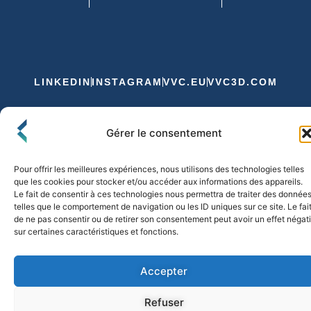
LINKEDIN
INSTAGRAM
VVC.EU
VVC3D.COM
Conditions Générales de Vente
Gérer le consentement
Politique de Confidentialité et de Cookies
Expédition et Livraison
Echanges et Retours
Pour offrir les meilleures expériences, nous utilisons des technologies telles
que les cookies pour stocker et/ou accéder aux informations des appareils.
Le fait de consentir à ces technologies nous permettra de traiter des donnée
telles que le comportement de navigation ou les ID uniques sur ce site. Le fai
© 2026 FLO & CO. All Rights Reserved
de ne pas consentir ou de retirer son consentement peut avoir un effet négati
sur certaines caractéristiques et fonctions.
Accepter
Refuser