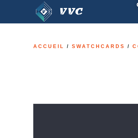
ACCUEIL
/
SWATCHCARDS
/
C