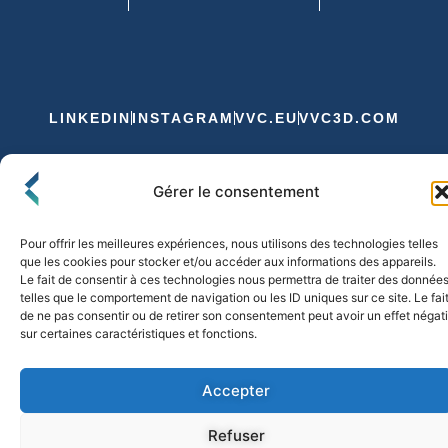
LINKEDIN
INSTAGRAM
VVC.EU
VVC3D.COM
Conditions Générales de Vente
Gérer le consentement
Politique de Confidentialité et de Cookies
Expédition et Livraison
Echanges et Retours
Pour offrir les meilleures expériences, nous utilisons des technologies telles
que les cookies pour stocker et/ou accéder aux informations des appareils.
Le fait de consentir à ces technologies nous permettra de traiter des donnée
telles que le comportement de navigation ou les ID uniques sur ce site. Le fai
© 2026 FLO & CO. All Rights Reserved
de ne pas consentir ou de retirer son consentement peut avoir un effet négati
sur certaines caractéristiques et fonctions.
Accepter
Refuser