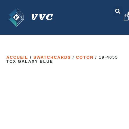
ACCUEIL
/
SWATCHCARDS
/
COTON
/ 19-4055
TCX GALAXY BLUE