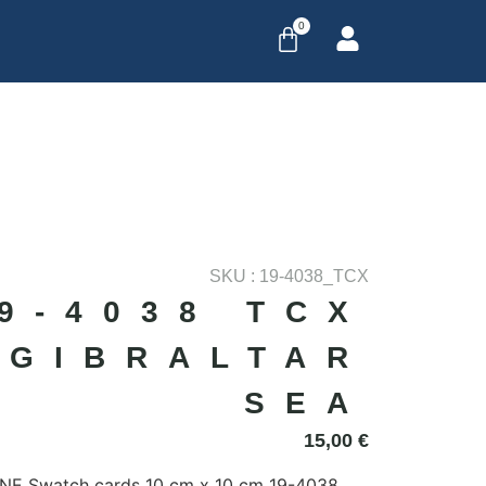
0
SKU : 19-4038_TCX
9-4038 TCX
GIBRALTAR
SEA
15,00
€
E Swatch cards 10 cm x 10 cm 19-4038