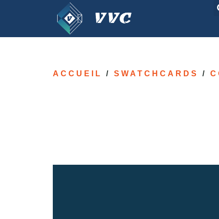
ACCUEIL
/
SWATCHCARDS
/
C