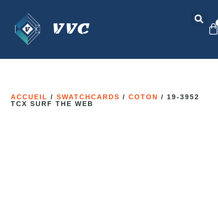
ACCUEIL
/
SWATCHCARDS
/
COTON
/ 19-3952
TCX SURF THE WEB