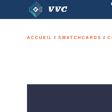
ACCUEIL
/
SWATCHCARDS
/
C