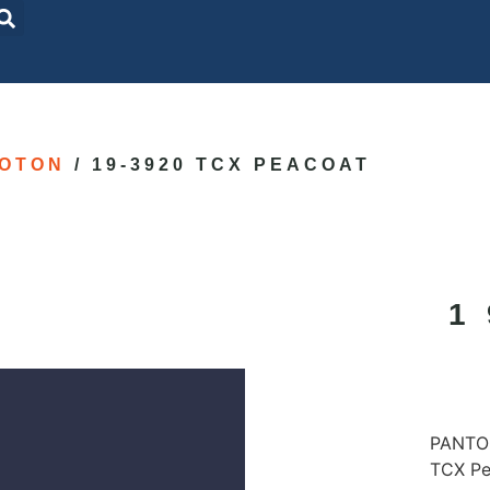
OTON
/ 19-3920 TCX PEACOAT
1
PANTON
TCX Pe