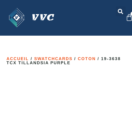
ACCUEIL
/
SWATCHCARDS
/
COTON
/ 19-3638
TCX TILLANDSIA PURPLE