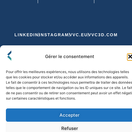
LINKEDIN
INSTAGRAM
VVC.EU
VVC3D.COM
Conditions Générales de Vente
Gérer le consentement
Politique de Confidentialité et de Cookies
Expédition et Livraison
Echanges et Retours
Pour offrir les meilleures expériences, nous utilisons des technologies telles
que les cookies pour stocker et/ou accéder aux informations des appareils.
Le fait de consentir à ces technologies nous permettra de traiter des donnée
telles que le comportement de navigation ou les ID uniques sur ce site. Le fai
© 2026 FLO & CO. All Rights Reserved
de ne pas consentir ou de retirer son consentement peut avoir un effet négati
sur certaines caractéristiques et fonctions.
Accepter
Refuser