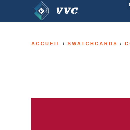
ACCUEIL
/
SWATCHCARDS
/
C