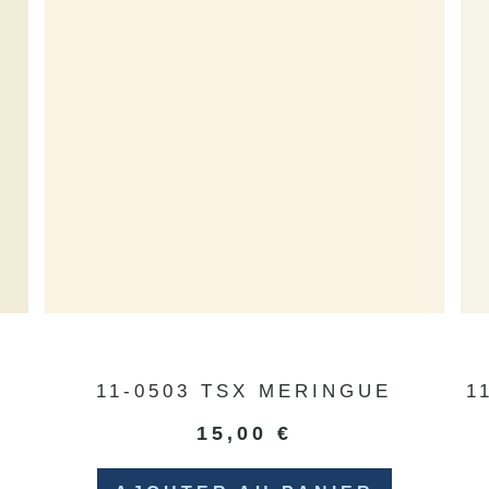
E
11-0503 TSX MERINGUE
1
15,00
€