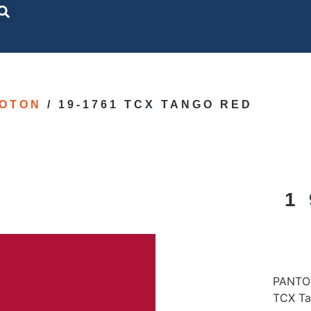
OTON
/ 19-1761 TCX TANGO RED
1
PANTON
TCX Ta