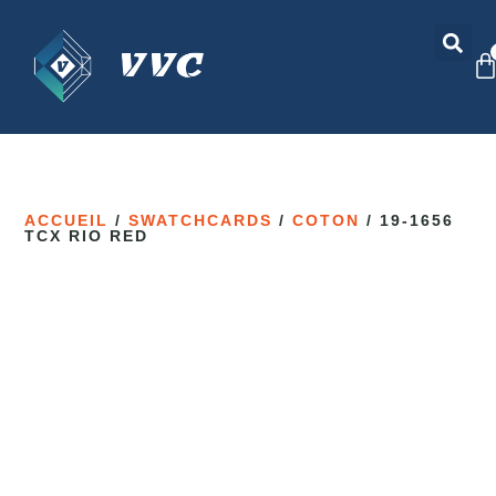
ACCUEIL
/
SWATCHCARDS
/
COTON
/ 19-1656
TCX RIO RED