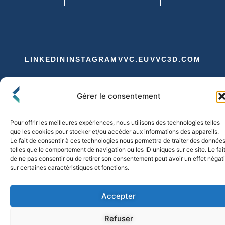
LINKEDIN
INSTAGRAM
VVC.EU
VVC3D.COM
Conditions Générales de Vente
Gérer le consentement
Politique de Confidentialité et de Cookies
Expédition et Livraison
Echanges et Retours
Pour offrir les meilleures expériences, nous utilisons des technologies telles
que les cookies pour stocker et/ou accéder aux informations des appareils.
Le fait de consentir à ces technologies nous permettra de traiter des donnée
telles que le comportement de navigation ou les ID uniques sur ce site. Le fai
© 2026 FLO & CO. All Rights Reserved
de ne pas consentir ou de retirer son consentement peut avoir un effet négati
sur certaines caractéristiques et fonctions.
Accepter
Refuser