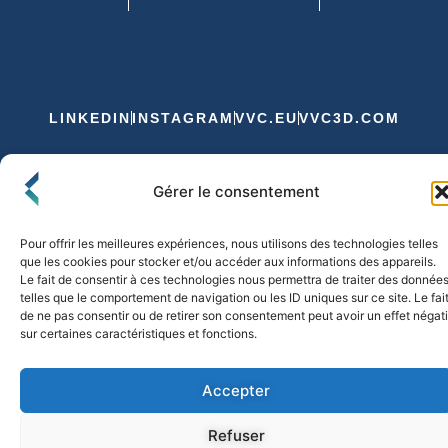
LINKEDIN
INSTAGRAM
VVC.EU
VVC3D.COM
Conditions Générales de Vente
Gérer le consentement
Politique de Confidentialité et de Cookies
Expédition et Livraison
Echanges et Retours
Pour offrir les meilleures expériences, nous utilisons des technologies telles
que les cookies pour stocker et/ou accéder aux informations des appareils.
Le fait de consentir à ces technologies nous permettra de traiter des donnée
telles que le comportement de navigation ou les ID uniques sur ce site. Le fai
© 2026 FLO & CO. All Rights Reserved
de ne pas consentir ou de retirer son consentement peut avoir un effet négati
sur certaines caractéristiques et fonctions.
Accepter
Refuser