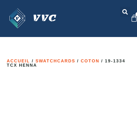
ACCUEIL
/
SWATCHCARDS
/
COTON
/ 19-1334
TCX HENNA