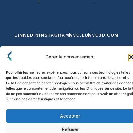
LINKEDIN
INSTAGRAM
VVC.EU
VVC3D.COM
Conditions Générales de Vente
Gérer le consentement
Politique de Confidentialité et de Cookies
Expédition et Livraison
Echanges et Retours
Pour offrir les meilleures expériences, nous utilisons des technologies telles
que les cookies pour stocker et/ou accéder aux informations des appareils.
Le fait de consentir à ces technologies nous permettra de traiter des donnée
telles que le comportement de navigation ou les ID uniques sur ce site. Le fai
© 2026 FLO & CO. All Rights Reserved
de ne pas consentir ou de retirer son consentement peut avoir un effet négati
sur certaines caractéristiques et fonctions.
Accepter
Refuser