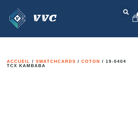
ACCUEIL
/
SWATCHCARDS
/
COTON
/ 19-0404
TCX KAMBABA