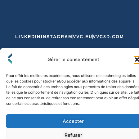
LINKEDIN
INSTAGRAM
VVC.EU
VVC3D.COM
Conditions Générales de Vente
Gérer le consentement
Politique de Confidentialité et de Cookies
Expédition et Livraison
Echanges et Retours
Pour offrir les meilleures expériences, nous utilisons des technologies telles
que les cookies pour stocker et/ou accéder aux informations des appareils.
Le fait de consentir à ces technologies nous permettra de traiter des donnée
telles que le comportement de navigation ou les ID uniques sur ce site. Le fai
© 2026 FLO & CO. All Rights Reserved
de ne pas consentir ou de retirer son consentement peut avoir un effet négati
sur certaines caractéristiques et fonctions.
Accepter
Refuser