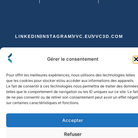
LINKEDIN
INSTAGRAM
VVC.EU
VVC3D.COM
Conditions Générales de Vente
Gérer le consentement
Politique de Confidentialité et de Cookies
Expédition et Livraison
Echanges et Retours
Pour offrir les meilleures expériences, nous utilisons des technologies telles
que les cookies pour stocker et/ou accéder aux informations des appareils.
Le fait de consentir à ces technologies nous permettra de traiter des donnée
telles que le comportement de navigation ou les ID uniques sur ce site. Le fai
© 2026 FLO & CO. All Rights Reserved
de ne pas consentir ou de retirer son consentement peut avoir un effet négati
sur certaines caractéristiques et fonctions.
Accepter
Refuser