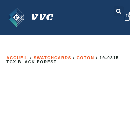
ACCUEIL
/
SWATCHCARDS
/
COTON
/ 19-0315
TCX BLACK FOREST