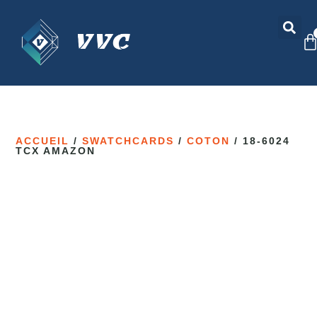
ACCUEIL
/
SWATCHCARDS
/
COTON
/ 18-6024
TCX AMAZON