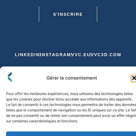
S'INSCRIRE
LINKEDIN
INSTAGRAM
VVC.EU
VVC3D.COM
Conditions Générales de Vente
Gérer le consentement
Politique de Confidentialité et de Cookies
Expédition et Livraison
Echanges et Retours
Pour offrir les meilleures expériences, nous utilisons des technologies telles
que les cookies pour stocker et/ou accéder aux informations des appareils.
Le fait de consentir à ces technologies nous permettra de traiter des donnée
telles que le comportement de navigation ou les ID uniques sur ce site. Le fai
© 2026 FLO & CO. All Rights Reserved
de ne pas consentir ou de retirer son consentement peut avoir un effet négati
sur certaines caractéristiques et fonctions.