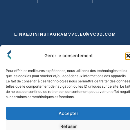
LINKEDIN
INSTAGRAM
VVC.EU
VVC3D.COM
Conditions Générales de Vente
Gérer le consentement
Politique de Confidentialité et de Cookies
Expédition et Livraison
Echanges et Retours
Pour offrir les meilleures expériences, nous utilisons des technologies telles
que les cookies pour stocker et/ou accéder aux informations des appareils.
Le fait de consentir à ces technologies nous permettra de traiter des donnée
telles que le comportement de navigation ou les ID uniques sur ce site. Le fai
© 2026 FLO & CO. All Rights Reserved
de ne pas consentir ou de retirer son consentement peut avoir un effet négati
sur certaines caractéristiques et fonctions.
Accepter
Refuser