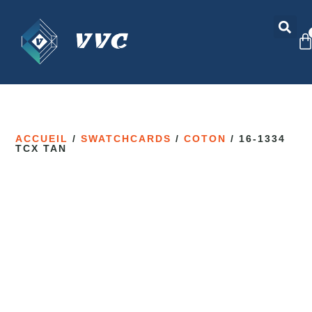
ACCUEIL
/
SWATCHCARDS
/
COTON
/ 16-1334
TCX TAN