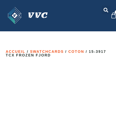
ACCUEIL
/
SWATCHCARDS
/
COTON
/ 15-3917
TCX FROZEN FJORD