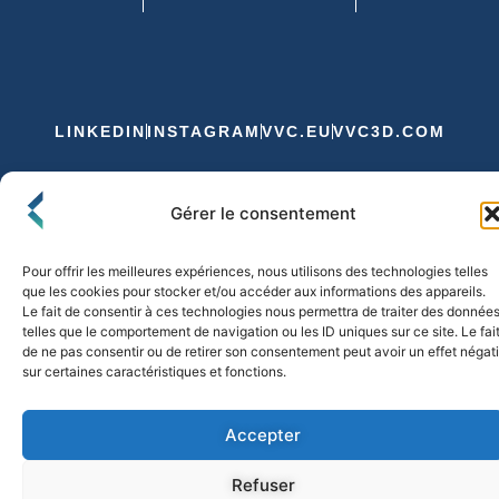
LINKEDIN
INSTAGRAM
VVC.EU
VVC3D.COM
Conditions Générales de Vente
Gérer le consentement
Politique de Confidentialité et de Cookies
Expédition et Livraison
Echanges et Retours
Pour offrir les meilleures expériences, nous utilisons des technologies telles
que les cookies pour stocker et/ou accéder aux informations des appareils.
Le fait de consentir à ces technologies nous permettra de traiter des donnée
telles que le comportement de navigation ou les ID uniques sur ce site. Le fai
© 2026 FLO & CO. All Rights Reserved
de ne pas consentir ou de retirer son consentement peut avoir un effet négati
sur certaines caractéristiques et fonctions.
Accepter
Refuser