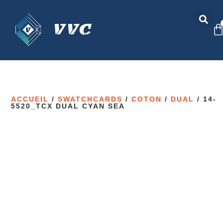
ACCUEIL
/
SWATCHCARDS
/
COTON
/
DUAL
/ 14-
5520_TCX DUAL CYAN SEA