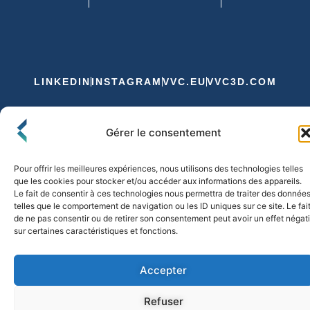
LINKEDIN
INSTAGRAM
VVC.EU
VVC3D.COM
Conditions Générales de Vente
Gérer le consentement
Politique de Confidentialité et de Cookies
Expédition et Livraison
Echanges et Retours
Pour offrir les meilleures expériences, nous utilisons des technologies telles
que les cookies pour stocker et/ou accéder aux informations des appareils.
Le fait de consentir à ces technologies nous permettra de traiter des donnée
telles que le comportement de navigation ou les ID uniques sur ce site. Le fai
© 2026 FLO & CO. All Rights Reserved
de ne pas consentir ou de retirer son consentement peut avoir un effet négati
sur certaines caractéristiques et fonctions.
Accepter
Refuser