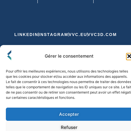
LINKEDIN
INSTAGRAM
VVC.EU
VVC3D.COM
Conditions Générales de Vente
Gérer le consentement
Politique de Confidentialité et de Cookies
Expédition et Livraison
Echanges et Retours
Pour offrir les meilleures expériences, nous utilisons des technologies telles
que les cookies pour stocker et/ou accéder aux informations des appareils.
Le fait de consentir à ces technologies nous permettra de traiter des donnée
telles que le comportement de navigation ou les ID uniques sur ce site. Le fai
© 2026 FLO & CO. All Rights Reserved
de ne pas consentir ou de retirer son consentement peut avoir un effet négati
sur certaines caractéristiques et fonctions.
Accepter
Refuser