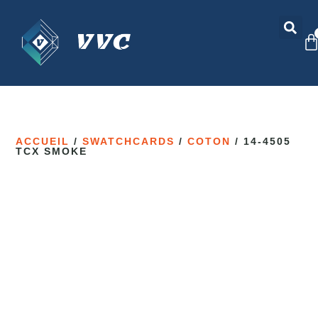
ACCUEIL
/
SWATCHCARDS
/
COTON
/ 14-4505
TCX SMOKE