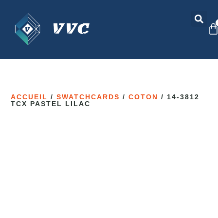
ACCUEIL
/
SWATCHCARDS
/
COTON
/ 14-3812
TCX PASTEL LILAC