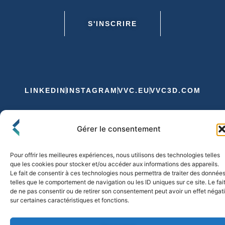
S'INSCRIRE
LINKEDIN
INSTAGRAM
VVC.EU
VVC3D.COM
Conditions Générales de Vente
Gérer le consentement
Politique de Confidentialité et de Cookies
Expédition et Livraison
Echanges et Retours
Pour offrir les meilleures expériences, nous utilisons des technologies telles
que les cookies pour stocker et/ou accéder aux informations des appareils.
Le fait de consentir à ces technologies nous permettra de traiter des donnée
telles que le comportement de navigation ou les ID uniques sur ce site. Le fai
© 2026 FLO & CO. All Rights Reserved
de ne pas consentir ou de retirer son consentement peut avoir un effet négati
sur certaines caractéristiques et fonctions.