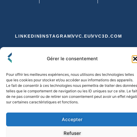
LINKEDIN
INSTAGRAM
VVC.EU
VVC3D.COM
Conditions Générales de Vente
Gérer le consentement
Politique de Confidentialité et de Cookies
Expédition et Livraison
Echanges et Retours
Pour offrir les meilleures expériences, nous utilisons des technologies telles
que les cookies pour stocker et/ou accéder aux informations des appareils.
Le fait de consentir à ces technologies nous permettra de traiter des donnée
telles que le comportement de navigation ou les ID uniques sur ce site. Le fai
© 2026 FLO & CO. All Rights Reserved
de ne pas consentir ou de retirer son consentement peut avoir un effet négati
sur certaines caractéristiques et fonctions.
Accepter
Refuser