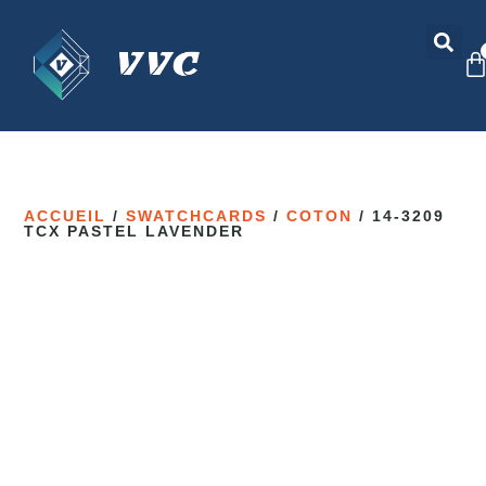
ACCUEIL
/
SWATCHCARDS
/
COTON
/ 14-3209
TCX PASTEL LAVENDER