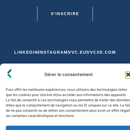
S'INSCRIRE
LINKEDIN
INSTAGRAM
VVC.EU
VVC3D.COM
Conditions Générales de Vente
Gérer le consentement
Politique de Confidentialité et de Cookies
Expédition et Livraison
Echanges et Retours
Pour offrir les meilleures expériences, nous utilisons des technologies telles
que les cookies pour stocker et/ou accéder aux informations des appareils.
Le fait de consentir à ces technologies nous permettra de traiter des donnée
telles que le comportement de navigation ou les ID uniques sur ce site. Le fai
© 2026 FLO & CO. All Rights Reserved
de ne pas consentir ou de retirer son consentement peut avoir un effet négati
sur certaines caractéristiques et fonctions.