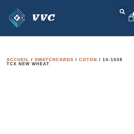
ACCUEIL
/
SWATCHCARDS
/
COTON
/ 14-1038
TCX NEW WHEAT