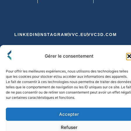
LINKEDIN
INSTAGRAM
VVC.EU
VVC3D.COM
Conditions Générales de Vente
Gérer le consentement
Politique de Confidentialité et de Cookies
Expédition et Livraison
Echanges et Retours
Pour offrir les meilleures expériences, nous utilisons des technologies telles
que les cookies pour stocker et/ou accéder aux informations des appareils.
Le fait de consentir à ces technologies nous permettra de traiter des donnée
telles que le comportement de navigation ou les ID uniques sur ce site. Le fai
© 2026 FLO & CO. All Rights Reserved
de ne pas consentir ou de retirer son consentement peut avoir un effet négati
sur certaines caractéristiques et fonctions.
Accepter
Refuser