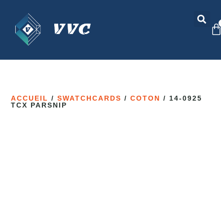
ACCUEIL
/
SWATCHCARDS
/
COTON
/ 14-0925
TCX PARSNIP