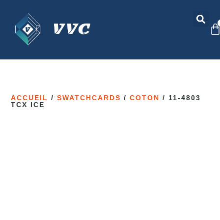
ACCUEIL
/
SWATCHCARDS
/
COTON
/ 11-4803
TCX ICE