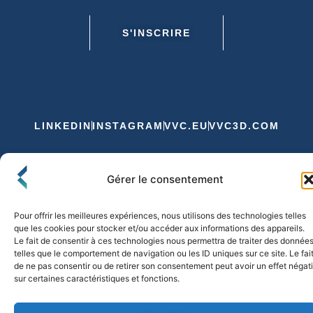
S'INSCRIRE
LINKEDIN
INSTAGRAM
VVC.EU
VVC3D.COM
Conditions Générales de Vente
Gérer le consentement
Politique de Confidentialité et de Cookies
Expédition et Livraison
Echanges et Retours
Pour offrir les meilleures expériences, nous utilisons des technologies telles
que les cookies pour stocker et/ou accéder aux informations des appareils.
Le fait de consentir à ces technologies nous permettra de traiter des donnée
telles que le comportement de navigation ou les ID uniques sur ce site. Le fai
© 2026 FLO & CO. All Rights Reserved
de ne pas consentir ou de retirer son consentement peut avoir un effet négati
sur certaines caractéristiques et fonctions.